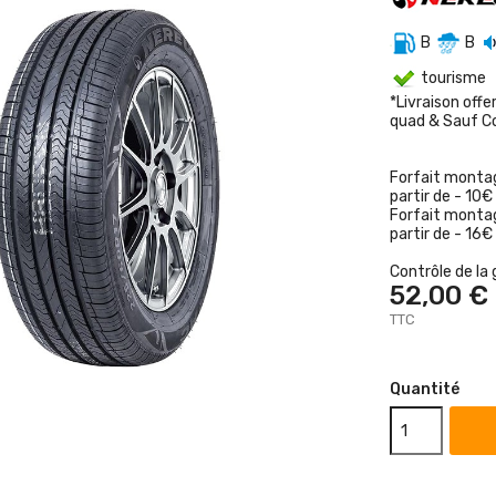
B
B
tourisme
*Livraison offe
quad & Sauf C
Forfait montag
partir de - 10€
Forfait montag
partir de - 16€
Contrôle de la 
52,00 €
TTC
Quantité