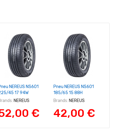
+ Ajouter Au Panier
+ Ajouter Au Panier
+ Ajouter A
Pneu NEREUS NS601
Pneu NEREUS NS601
Pneu NEREUS
225/45 17 94W
185/65 15 88H
205/55 16 91
Brands:
NEREUS
Brands:
NEREUS
Brands:
NERE
52,00 €
42,00 €
48,0