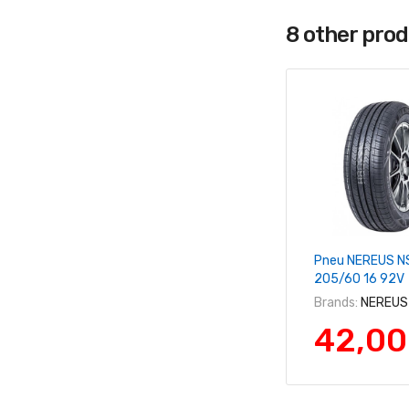
8 other pro
+ Ajouter Au 
Pneu NEREUS N
205/60 16 92V
Brands:
NEREUS
42,00