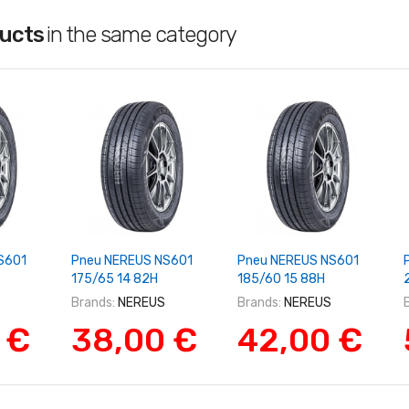
ducts
in the same category
Panier
+ Ajouter Au Panier
+ Ajouter Au Panier
S601
Pneu NEREUS NS601
Pneu NEREUS NS601
175/65 14 82H
185/60 15 88H
Brands:
NEREUS
Brands:
NEREUS
 €
38,00 €
42,00 €