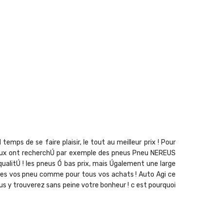
mps de se faire plaisir, le tout au meilleur prix ! Pour
ix doux ont recherchÚ par exemple des pneus Pneu NEREUS
alitÚ ! les pneus Ó bas prix, mais Úgalement une large
mies vos pneu comme pour tous vos achats ! Auto Agi ce
ous y trouverez sans peine votre bonheur ! c est pourquoi