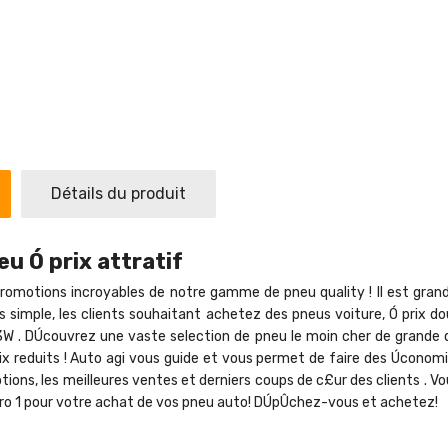
Détails du produit
u Ó prix attratif
romotions incroyables de notre gamme de pneu quality ! Il est grand te
 plus simple, les clients souhaitant achetez des pneus voiture, Ó pr
 . DÚcouvrez une vaste selection de pneu le moin cher de grande qu
ix reduits ! Auto agi vous guide et vous permet de faire des Úcono
ions, les meilleures ventes et derniers coups de c£ur des clients . V
ro 1 pour votre achat de vos pneu auto! DÚpÛchez-vous et achetez!