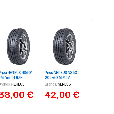
+ Ajouter Au Panier
+ Ajouter Au Panier
+ Ajouter A
Pneu NEREUS NS601
Pneu NEREUS NS601
Pneu NEREUS
175/65 14 82H
205/60 16 92V
195/65 15 91
Brands:
NEREUS
Brands:
NEREUS
Brands:
NERE
38,00 €
42,00 €
42,0