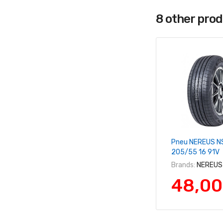
8 other pro
+ Ajouter Au 
Pneu NEREUS N
205/55 16 91V
Brands:
NEREUS
48,00