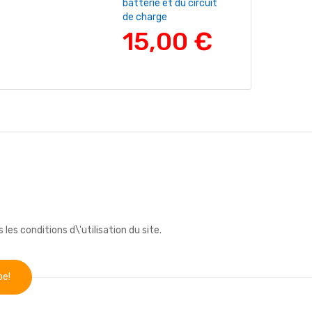
batterie et du circuit
215/55 16 9
de charge
Brands:
NERE
15,00 €
52,0
s conditions d\'utilisation du site.