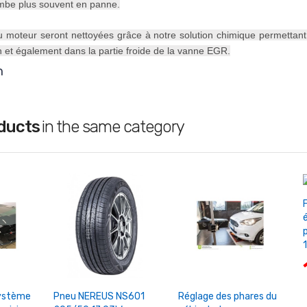
mbe plus souvent en panne.
du moteur seront nettoyées grâce à notre solution chimique permettant
n et également dans la partie froide de la vanne EGR.
n
oducts
in the same category
é
1
Panier
+ Ajouter Au Panier
+ Ajouter Au Panier
système
Pneu NEREUS NS601
Réglage des phares du