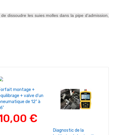
 de dissoudre les suies molles dans la pipe d’admission,
+ Ajouter Au Panier
Forfait montage +
quilibrage + valve d'un
pneumatique de 12" à
6"
10,00 €
+ Ajouter Au Panier
+ Ajouter A
Diagnostic de la
Pneu NEREUS