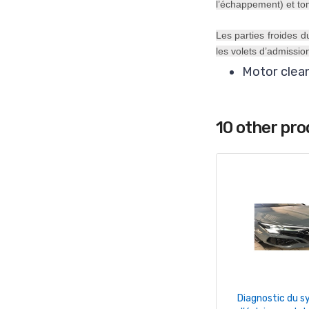
l’échappement) et to
Les parties froides 
les volets d’admissio
Motor clea
10 other pr
+ Ajouter Au 
Diagnostic du 