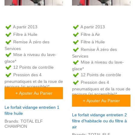
A partir 2013
A partir 2013
Filtre à Huile
Filtre à Air
Remise À zéro des
Filtre à Huile
Services
Remise À zéro des
Mise à niveau du lave-
Services
glace*
Mise à niveau du lave-
12 Points de contrôle
glace*
Pression des 4
12 Points de contrôle
pneumatiques et de la roue de
Pression des 4
secours (si accessible)*
pneumatiques et de la roue de
+ Ajouter Au Panier
secours (si accessible)*
+ Ajouter Au Panier
Le forfait vidange entretien 1
filtre huile
Le forfait vidange entretien 2
filtre d'habitacle ou du filtre à
Brands:
TOTAL ELF
CHAMPION
air
Brands:
TOTAL ELF