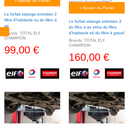
+ Ajouter Au Panier
secours (si accessible)*
+ Ajouter Au Panier
Le forfait vidange entretien 2
filtre d'habitacle ou du filtre à
Le forfait vidange entretien 3
air
du filtre à air et/ou du filtre
d'habitacle et/ du filtre à gasoil
Brands:
TOTAL ELF
CHAMPION
Brands:
TOTAL ELF
CHAMPION
99,00 €
160,00 €