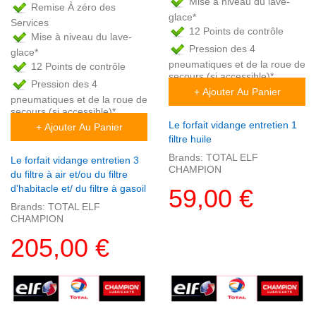
Mise à niveau du lave-
Remise À zéro des
glace*
Services
12 Points de contrôle
Mise à niveau du lave-
Pression des 4
glace*
pneumatiques et de la roue de
12 Points de contrôle
secours (si accessible)*
Pression des 4
+ Ajouter Au Panier
pneumatiques et de la roue de
secours (si accessible)*
Le forfait vidange entretien 1
+ Ajouter Au Panier
filtre huile
Brands:
TOTAL ELF
Le forfait vidange entretien 3
CHAMPION
du filtre à air et/ou du filtre
d'habitacle et/ du filtre à gasoil
59,00 €
Brands:
TOTAL ELF
CHAMPION
205,00 €