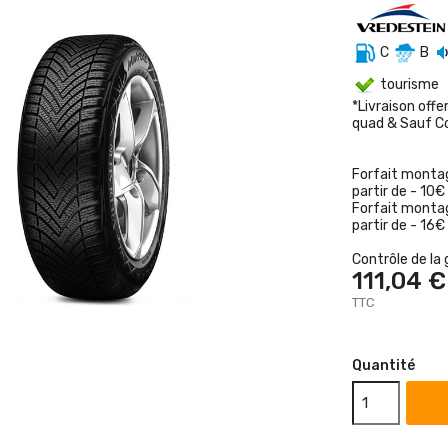
C
B
tourisme
*Livraison offe
quad & Sauf C
Forfait montag
partir de - 10€
Forfait montag
partir de - 16€
Contrôle de la 
111,04 €
TTC
Quantité