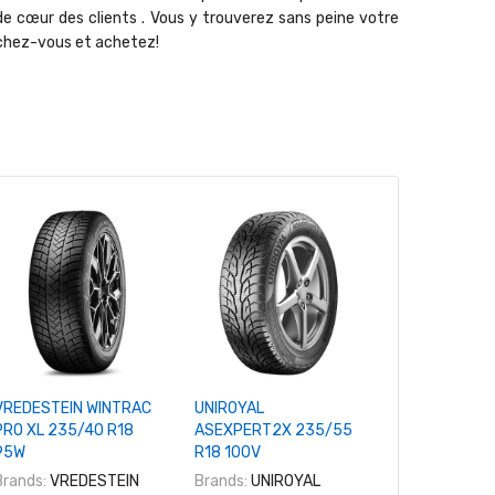
de cœur des clients . Vous y trouverez sans peine votre
êchez-vous et achetez!
+ Ajouter A
BRIDGESTONE
225/40 R18 
Brands:
LINGL
109,
+ Ajouter Au Panier
+ Ajouter Au Panier
VREDESTEIN WINTRAC
UNIROYAL
PRO XL 235/40 R18
ASEXPERT2X 235/55
95W
R18 100V
Brands:
VREDESTEIN
Brands:
UNIROYAL