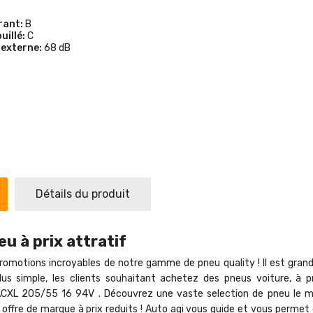
rant:
B
uillé:
C
 externe:
68 dB
Détails du produit
u à prix attratif
romotions incroyables de notre gamme de pneu quality ! Il est grand te
e plus simple, les clients souhaitant achetez des pneus voiture, 
L 205/55 16 94V . Découvrez une vaste selection de pneu le moin
 offre de marque à prix reduits ! Auto agi vous guide et vous perm