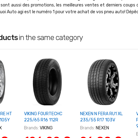
 sont aussi des promotions, les meilleures ventes et derniers coups 
quoi Auto agi est le numéro 1 pour votre achat de vos pneu auto! Dép
oducts
in the same category
Panier
+ Ajouter Au Panier
+ Ajouter Au Panier
RE HT
VIKING FOURTECHC
NEXEN N FERA RU1 XL
 105Y
225/65 R16 112R
235/55 R17 103V
X
Brands:
VIKING
Brands:
NEXEN