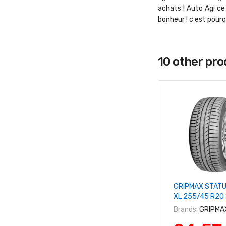
achats ! Auto Agi ce
bonheur ! c est pour
10 other pr
+ Ajouter Au 
GRIPMAX STATU
XL 255/45 R20
Brands:
GRIPMA