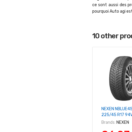
ce sont aussi des pr
pourquoi Auto agi es
10 other pr
+ Ajouter Au 
NEXEN NBLUE4
225/45 R17 94
Brands:
NEXEN