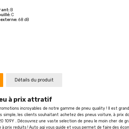
rant:
B
uillé:
C
 externe:
68 dB
Détails du produit
u à prix attratif
romotions incroyables de notre gamme de pneu quality ! Il est grand te
 plus simple, les clients souhaitant achetez des pneus voiture, à pr
109Y . Découvrez une vaste selection de pneu le moin cher de gran
e à prix reduits ! Auto agi vous guide et vous permet de faire des é