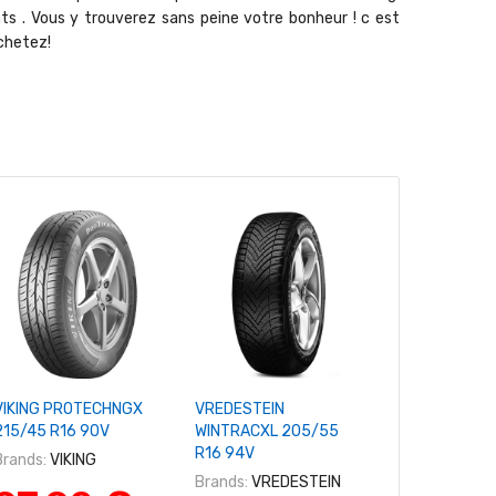
ts . Vous y trouverez sans peine votre bonheur ! c est
chetez!
+ Ajouter Au Panier
+ Ajouter Au Panier
+ Ajouter A
VIKING PROTECHNGX
VREDESTEIN
BRIDGESTONE
215/45 R16 90V
WINTRACXL 205/55
255/65 R17 1
R16 94V
Brands:
VIKING
Brands:
BRID
Brands:
VREDESTEIN