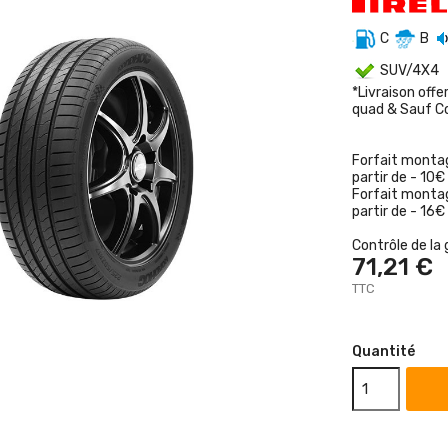
C
B
SUV/4X4
*Livraison offe
quad & Sauf C
Forfait montag
partir de - 10€
Forfait montag
partir de - 16€
Contrôle de la 
71,21 €
TTC
Quantité