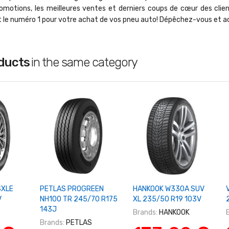
omotions, les meilleures ventes et derniers coups de cœur des clien
t le numéro 1 pour votre achat de vos pneu auto! Dépêchez-vous et a
oducts
in the same category
Panier
+ Ajouter Au Panier
+ Ajouter Au Panier
SXLE
PETLAS PROGREEN
HANKOOK W330A SUV
V
NH100 TR 245/70 R175
XL 235/50 R19 103V
143J
Brands:
HANKOOK
Brands:
PETLAS