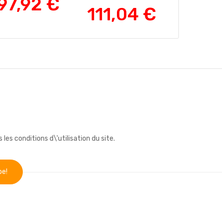
97,92 €
158,
111,04 €
s conditions d\'utilisation du site.