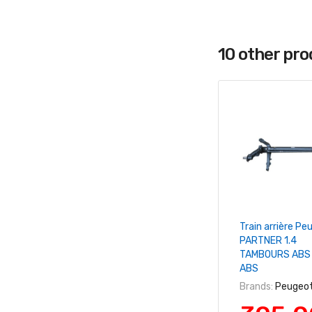
10 other pr
+ Ajouter Au 
Train arrière Pe
PARTNER 1.4
TAMBOURS ABS 
ABS
Brands:
Peugeo