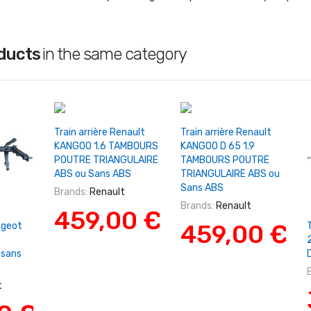
oducts
in the same category
+ Ajouter Au Panier
+ Ajouter Au Panier
Train arrière Renault
Train arrière Renault
KANGOO 1.6 TAMBOURS
KANGOO D 65 1.9
POUTRE TRIANGULAIRE
TAMBOURS POUTRE
ABS ou Sans ABS
TRIANGULAIRE ABS ou
Sans ABS
Brands:
Renault
Brands:
Renault
459,00 €
Panier
459,00 €
ugeot
sans
t