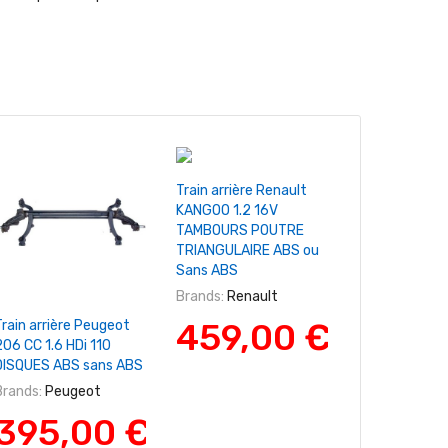
+ Ajouter Au Panier
Train arrière Renault
KANGOO 1.2 16V
TAMBOURS POUTRE
TRIANGULAIRE ABS ou
Sans ABS
Brands:
Renault
+ Ajouter Au Panier
+ Ajouter A
459,00 €
Train arrière Peugeot
Train arrière
206 CC 1.6 HDi 110
106 I 1.4 DIS
DISQUES ABS sans ABS
sans ABS
Brands:
Peugeot
Brands:
Peuge
395,00 €
395,