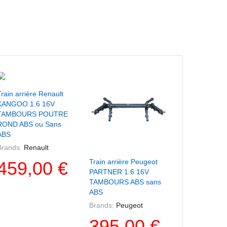
+ Ajouter Au Panier
rain arrière Renault
KANGOO 1.6 16V
TAMBOURS POUTRE
ROND ABS ou Sans
ABS
Brands:
Renault
+ Ajouter Au Panier
+ Ajouter A
Train arrière Peugeot
Train arrière 
459,00 €
PARTNER 1.6 16V
Berlingo 1.8 D
TAMBOURS ABS sans
TAMBOURS A
ABS
ABS
Brands:
Peugeot
Brands:
Citro
395,00 €
395,0