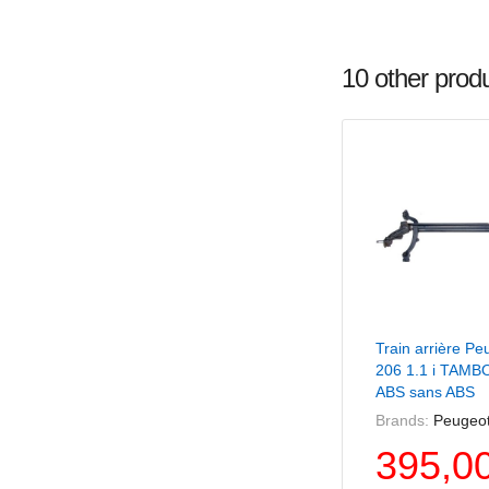
10 other prod
+ Ajouter Au 
Train arrière Pe
206 1.1 i TAM
ABS sans ABS
Brands:
Peugeo
395,0