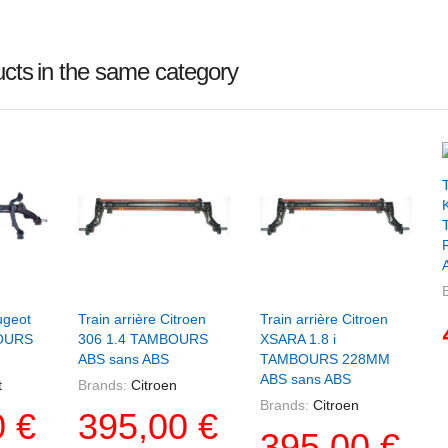
ucts
in the same category
T
Panier
+ Ajouter Au Panier
+ Ajouter Au Panier
ugeot
Train arrière Citroen
Train arrière Citroen
BOURS
306 1.4 TAMBOURS
XSARA 1.8 i
ABS sans ABS
TAMBOURS 228MM
ABS sans ABS
t
Brands:
Citroen
Brands:
Citroen
0 €
395,00 €
395,00 €