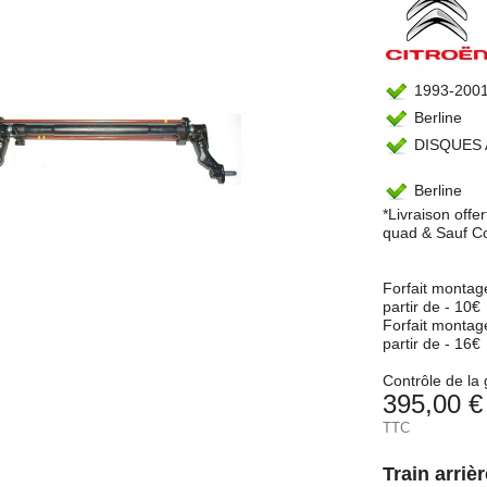
1993-200
Berline
DISQUES 
Berline
*Livraison offe
quad & Sauf C
Forfait montag
partir de - 10€
Forfait montag
partir de - 16€
Contrôle de la 
395,00 €
TTC
Train arri