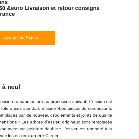
ans
50 &euro Livraison et retour consigne
France
Ajouter Au Panier
 à neuf
e essieu remanufacturé au processus suivant. L'essieu est
 tolérances standard d'usine •Les pièces de composants
remplacés par de nouveaux roulements et joints de qualité
dimensions • Les arbres d'essieu originaux sont remplacés
sine avec une peinture double • L'essieu est remonté à la
vec les essieux arrière Citroen.