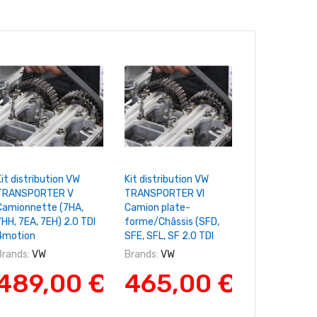
+ Ajouter Au Panier
+ Ajouter Au Panier
+ Ajouter A
it distribution VW
Kit distribution VW
Kit distributi
TRANSPORTER V
TRANSPORTER VI
GOLF VI Déca
Camionnette (7HA,
Camion plate-
(517) 2.0 TDI
7HH, 7EA, 7EH) 2.0 TDI
forme/Châssis (SFD,
Brands:
VW
4motion
SFE, SFL, SF 2.0 TDI
465,
Brands:
VW
Brands:
VW
489,00 €
465,00 €