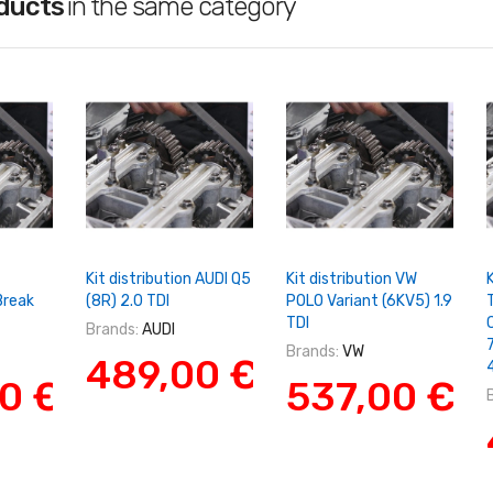
oducts
in the same category
Panier
+ Ajouter Au Panier
+ Ajouter Au Panier
Kit distribution AUDI Q5
Kit distribution VW
K
Break
(8R) 2.0 TDI
POLO Variant (6KV5) 1.9
TDI
Brands:
AUDI
Brands:
VW
489,00 €
0 €
537,00 €