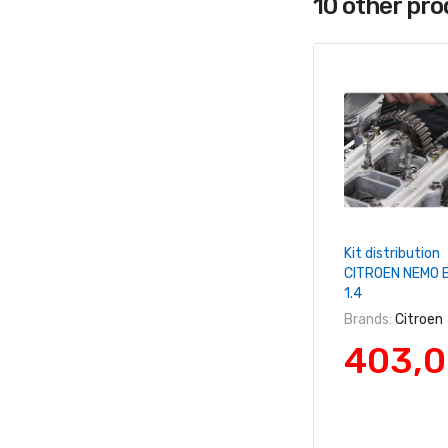
10 other pr
+ Ajouter Au 
Kit distribution
CITROEN NEMO 
1.4
Brands:
Citroen
403,0