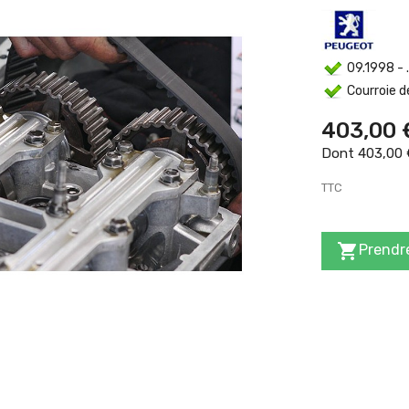
09.1998 - ..
Courroie de
403,00 
Dont 403,00 €
TTC

Prendre