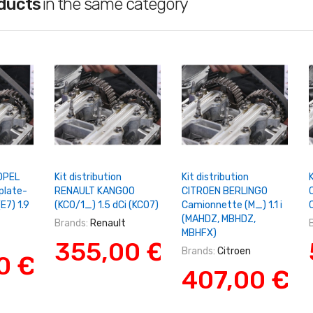
oducts
in the same category
Panier
+ Ajouter Au Panier
+ Ajouter Au Panier
 OPEL
Kit distribution
Kit distribution
K
plate-
RENAULT KANGOO
CITROEN BERLINGO
E7) 1.9
(KC0/1_) 1.5 dCi (KC07)
Camionnette (M_) 1.1 i
(MAHDZ, MBHDZ,
Brands:
Renault
MBHFX)
355,00 €
Brands:
Citroen
0 €
407,00 €