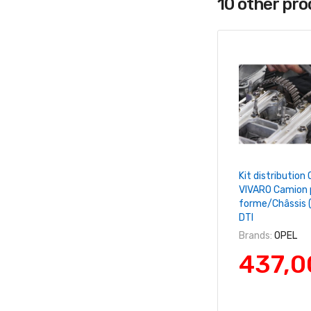
10 other pr
+ Ajouter Au 
Kit distribution
VIVARO Camion 
forme/Châssis (
DTI
Brands:
OPEL
437,0