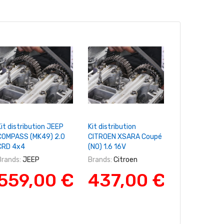
+ Ajouter Au Panier
+ Ajouter Au Panier
+ Ajouter A
it distribution JEEP
Kit distribution
Kit distributi
COMPASS (MK49) 2.0
CITROEN XSARA Coupé
TOURAN (1T3) 
CRD 4x4
(N0) 1.6 16V
Brands:
VW
Brands:
JEEP
Brands:
Citroen
557,
559,00 €
437,00 €