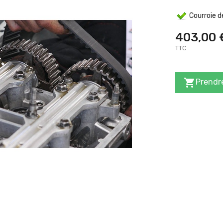
Courroie de
403,00 
TTC

Prendre