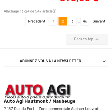
Affichage 13-24 de 547 article(s)
Précédent
1
2
3
…
46
Suivant

Back to top

ABONNEZ-VOUS À LA NEWSLETTER.
Auto Agi Hautmont / Maubeuge
? 187 Rue du Fort – Zone commerciale Auchan Louvroil