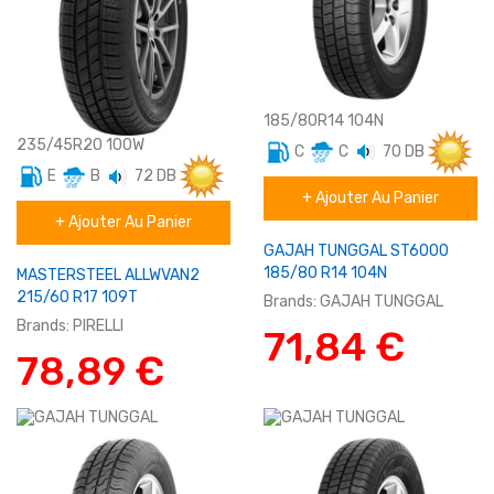
185/80R14 104N
235/45R20 100W
C
C
70 DB
E
B
72 DB
Eté
+ Ajouter Au Panier
Utilitaire
Eté
+ Ajouter Au Panier
SUV/4X4
GAJAH TUNGGAL ST6000
185/80 R14 104N
MASTERSTEEL ALLWVAN2
215/60 R17 109T
Brands:
GAJAH TUNGGAL
Brands:
PIRELLI
71,84 €
78,89 €