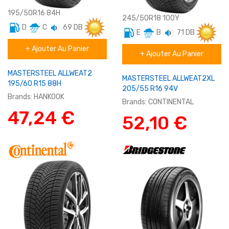
195/50R16 84H
245/50R18 100Y
D
C
69 DB
E
B
71 DB
Eté
Eté
+ Ajouter Au Panier
tourisme
+ Ajouter Au Panier
Runflat
MASTERSTEEL ALLWEAT2
MASTERSTEEL ALLWEAT2XL
195/60 R15 88H
205/55 R16 94V
Brands:
HANKOOK
Brands:
CONTINENTAL
47,24 €
52,10 €