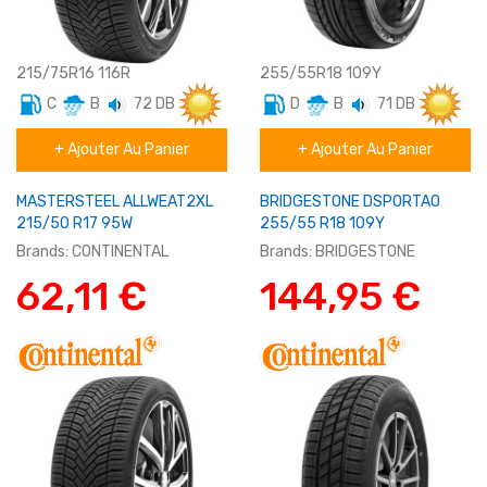
215/75R16 116R
255/55R18 109Y
C
B
72 DB
D
B
71 DB
Eté
Eté
+ Ajouter Au Panier
+ Ajouter Au Panier
Utilitaire
SUV/4X4
MASTERSTEEL ALLWEAT2XL
BRIDGESTONE DSPORTAO
215/50 R17 95W
255/55 R18 109Y
Brands:
CONTINENTAL
Brands:
BRIDGESTONE
62,11 €
144,95 €