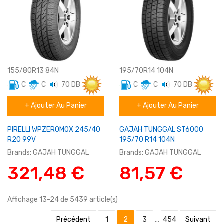
155/80R13 84N
195/70R14 104N
C
C
70 DB
C
C
70 DB
Eté
Eté
+ Ajouter Au Panier
+ Ajouter Au Panier
Utilitaire
Utilitaire
PIRELLI WPZEROMOX 245/40
GAJAH TUNGGAL ST6000
R20 99V
195/70 R14 104N
Brands:
GAJAH TUNGGAL
Brands:
GAJAH TUNGGAL
321,48 €
81,57 €
Affichage 13-24 de 5439 article(s)
Précédent
1
2
3
…
454
Suivant