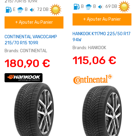
215/70R15 109R
B
B
69 DB
E
B
72 DB
Eté
Eté
+ Ajouter Au Panier
tourisme
+ Ajouter Au Panier
Utilitaire
HANKOOK K117MO 225/50 R17
CONTINENTAL VANCOCAMP
94W
215/70 R15 109R
Brands:
HANKOOK
Brands:
CONTINENTAL
115,06 €
180,90 €