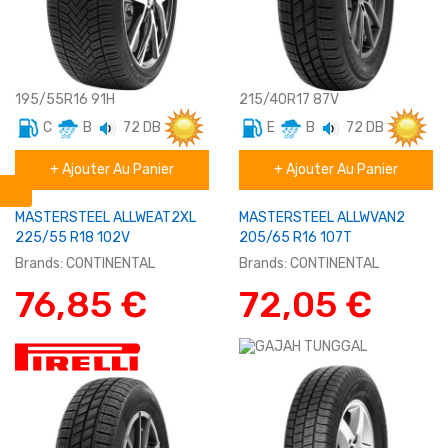
195/55R16 91H
215/40R17 87V
C
B
72 DB
E
B
72 DB
Eté
Eté
+ Ajouter Au Panier
+ Ajouter Au Panier
tourisme
tourisme
MASTERSTEEL ALLWEAT2XL
MASTERSTEEL ALLWVAN2
225/55 R18 102V
205/65 R16 107T
Brands:
CONTINENTAL
Brands:
CONTINENTAL
76,85 €
72,05 €