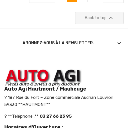

Back to top

ABONNEZ-VOUS À LA NEWSLETTER.
Auto Agi Hautmont / Maubeuge
? 187 Rue du Fort – Zone commerciale Auchan Louvroil
59330 **HAUTMONT**
? **Téléphone :**
03 27 66 23 95
Horaires d'Ouverture :